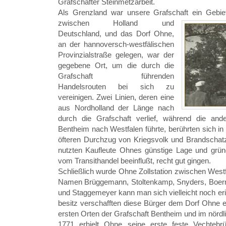
Grafschafter Steinmetzarbeit.
Als Grenzland war unsere Grafschaft ein Gebi
zwischen Holland und
Deutschland, und das Dorf Ohne,
an der hannoversch-westfälischen
Provinzialstraße gelegen, war der
gegebene Ort, um die durch die
Grafschaft führenden
Handelsrouten bei sich zu
vereinigen. Zwei Linien, deren eine
aus Nordholland der Länge nach
durch die Grafschaft verlief, während die an
Bentheim nach Westfalen führte, berührten sich i
öfteren Durchzug von Kriegsvolk und Brandschatz
nutzten Kaufleute Ohnes günstige Lage und gründ
vom Transithandel beeinflußt, recht gut gingen.
Schließlich wurde Ohne Zollstation zwischen West
Namen Brüggemann, Stoltenkamp, Snyders, Boer
und Staggemeyer kann man sich vielleicht noch eri
besitz verschafften diese Bürger dem Dorf Ohne e
ersten Orten der Grafschaft Bentheim und im nördl
1771 erhielt Ohne seine erste feste Vechtebr