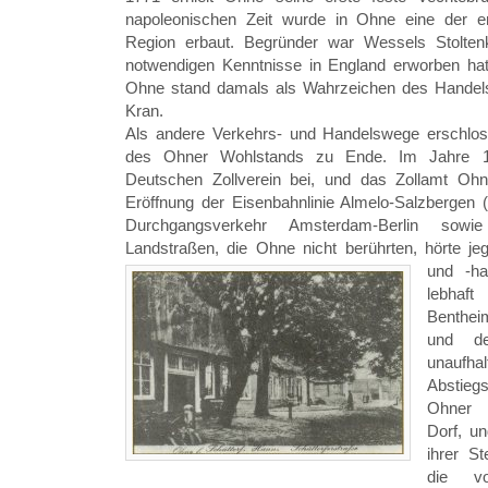
napoleonischen Zeit wurde in Ohne eine der ers
Region erbaut. Begründer war Wessels Stolten
notwendigen Kenntnisse in England erworben hat
Ohne stand damals als Wahrzeichen des Handels
Kran.
Als andere Verkehrs- und Handelswege erschlos
des Ohner Wohlstands zu Ende. Im Jahre 1
Deutschen Zollverein bei, und das Zollamt Oh
Eröffnung der Eisenbahnlinie Almelo-Salzbergen
Durchgangsverkehr Amsterdam-Berlin sow
Landstraßen, die Ohne nicht berührten, hörte je
und -h
lebhaf
Benthei
und de
unauf
Abstie
Ohner K
Dorf, u
ihrer St
die v