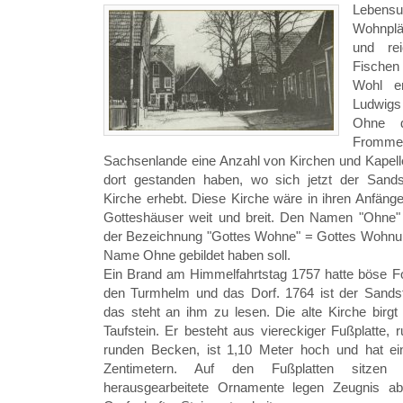
Lebensu
Wohnplä
und rei
Fischen 
Wohl e
Ludwigs
Ohne d
From
Sachsenlande eine Anzahl von Kirchen und Kapelle
dort gestanden haben, wo sich jetzt der Sand
Kirche erhebt. Diese Kirche wäre in ihren Anfänge
Gotteshäuser weit und breit. Den Namen "Ohne" e
der Bezeichnung "Gottes Wohne" = Gottes Wohnun
Name Ohne gebildet haben soll.
Ein Brand am Himmelfahrtstag 1757 hatte böse Fo
den Turmhelm und das Dorf. 1764 ist der Sandst
das steht an ihm zu lesen. Die alte Kirche birg
Taufstein. Er besteht aus viereckiger Fußplatte
runden Becken, ist 1,10 Meter hoch und hat e
Zentimetern. Auf den Fußplatten sitzen 
herausgearbeitete Ornamente legen Zeugnis a