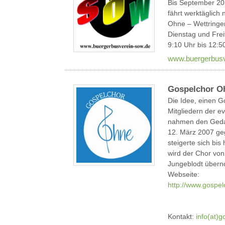
Bis September 20
fährt werktäglich
Ohne – Wettringen
Dienstag und Fre
9:10 Uhr bis 12:5
www.buergerbusv
Gospelchor O
Die Idee, einen 
Mitgliedern der e
nahmen den Gedan
12. März 2007 geg
steigerte sich bi
wird der Chor von 
Jungeblodt über
Webseite:
http://www.gospel
Kontakt:
info(at)