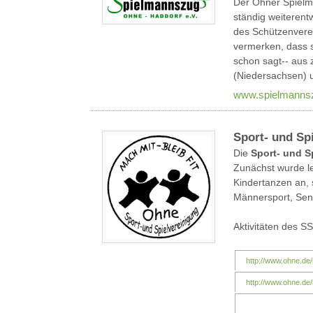
Der Ohner Spielm
ständig weiterent
des Schützenvere
vermerken, dass 
schon sagt-- aus
(Niedersachsen) 
www.spielmannsz
Sport- und Sp
Die
Sport- und S
Zunächst wurde l
Kindertanzen an, 
Männersport, Sen
Aktivitäten des S
http://www.ohne.d
http://www.ohne.de