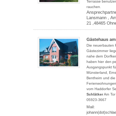
Terrasse benutzen
rauchen.
Ansprechpartn
Lansmann ,
Am
21
,48465
Ohn
Gästehaus am
Die neuerbauten
Gästezimmer liege
nahe dem Dorfker
haben hier den pe
Ausgangspunkt fü
Münsterland, Emsl
Bentheim und die 
Ferienwohnungen 
vom Haddorfer Se
Schlätker
Am Tor 
05923-3667
Mail:
johann(dot)schlae