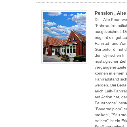
Pension „Alte
Die „Alte Feuerwe
"Fahrradfreundlic
ausgezeichnet. Di
beginnt ein gut a
Fahrrad- und Wan
Gartentor öffnet
den idyllischen In
nostalgischer Zi
vergangene Zeiten
können in einem 
Fahrradstand sich
werden. Bei Bedar
auch Leih-Fahrräd
auf Action hat, d
Feuerprobe" best
"Bauerndiplom" e
melken", "Sau st
treiben" ist ein E
Spaß garantiert!