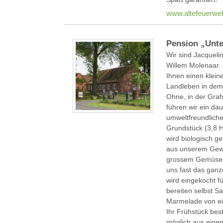
www.altefeuerwe
Pension „Unte
Wir sind Jacquel
Willem Molenaar.
Ihnen einen kleine
Landleben in dem
Ohne, in der Graf
führen wir ein da
umweltfreundlich
Grundstück (3,8 
wird biologisch ge
aus unserem Gew
grossem Gemüseg
uns fast das gan
wird eingekocht fü
bereiten selbst S
Marmelade von ei
Ihr Frühstück best
möglich aus eige